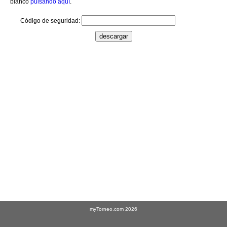
blanco
pulsando aquí
.
Código de seguridad:
myTorneo.com 2026